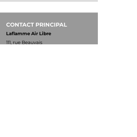
CONTACT PRINCIPAL
Laflamme Air Libre
111, rue Beauvais
Delson, Québec
J5B 1W6
Téléphone:
450-638-5475
Courriel:
info@laflammeairlibre.com
AUTRES COURRIELS
Ventes externes :
langloism@laflammeairlibre.com
Distribution :